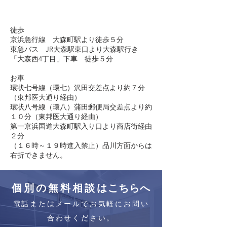
徒歩
京浜急行線 大森町駅より徒歩５分
東急バス JR大森駅東口より大森駅行き
「大森西4丁目」下車 徒歩５分
お車
環状七号線（環七）沢田交差点より約７分
（東邦医大通り経由）
環状八号線（環八）蒲田郵便局交差点より約
１０分（東邦医大通り経由）
第一京浜国道大森町駅入り口より商店街経由
２分
（１６時～１９時進入禁止）品川方面からは
右折できません。
個別の無料相談
は
こちらへ
電話またはメールでお気軽にお問い
合わせ
ください。