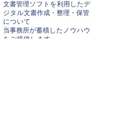
文書管理ソフトを利用したデ
ジタル文書作成・整理・保管
について
当事務所が蓄積したノウハウ
をご提供します。
それによって社内の紙が減
りコスト削減に貢献しま
す。
個別の無料相談
は
こちらへ
電話またはメールでお気軽にお問い
合わせ
ください。
03-5764-1120
TEL
受付時間 平日 9:00～1
7:00 (土日
祝休み)